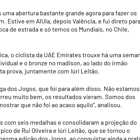
s uma abertura bastante grande agora para fazer os
. Estive em AlUla, depois Valência, e fui direto par
oca de estrada e só temos os Mundiais, no Chile,
ca, o ciclista da UAE Emirates trouxe há uma sema
ividual e o bronze no madison, ao lado do irmão
a prova, juntamente com Iúri Leitão.
aga dos Jogos, que foi para além disso. Não estamos
rreu muito bem, os resultados vieram. Somos dos
strar que não foi ao acaso aquilo”, analisou.
 com seis medalhas e consolidaram a projeção do
pico de Rui Oliveira e Iúri Leitão, que se tornou o
mesma edição dos Jogos, ao conquistar ainda a prat