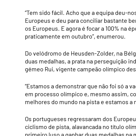
“Tem sido fácil. Acho que a equipa deu-no
Europeus e deu para conciliar bastante bem
os Europeus. E agora é focar a 100% na ép
praticamente em outubro”, enumerou.
Do velódromo de Heusden-Zolder, na Bélgi
duas medalhas, a prata na perseguição ind
gémeo Rui, vigente campeão olímpico dest
“Estamos a demonstrar que não foi só a v
em processo olímpico e, mesmo assim, co
melhores do mundo na pista e estamos a mo
Os portugueses regressaram dos Europeus
ciclismo de pista, alavancada no título olím
primeiro luso a ganhar duas medalhas na 