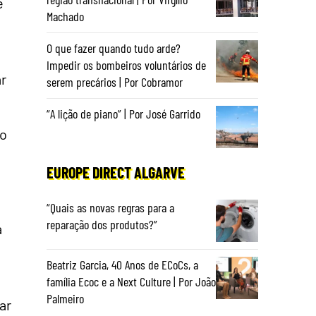
e
Machado
O que fazer quando tudo arde?
Impedir os bombeiros voluntários de
ar
serem precários | Por Cobramor
“A lição de piano” | Por José Garrido
to
EUROPE DIRECT ALGARVE
“Quais as novas regras para a
reparação dos produtos?”
a
Beatriz Garcia, 40 Anos de ECoCs, a
família Ecoc e a Next Culture | Por João
Palmeiro
ar