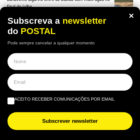
final de julho
×
Subscreva a
newsletter
do
POSTAL
Pode sempre cancelar a qualquer momento
OPINIÃO
Albufeira, trânsito, ruído e equilíbrio | Por António
Nóbrega
Governantes no Algarve: de reino a região transnacional
| Por Virgílio Machado
ACEITO RECEBER COMUNICAÇÕES POR EMAIL
O que fazer quando tudo arde? Impedir os bombeiros
voluntários de serem precários | Por Cobramor
Subscrever newsletter
EUROPE DIRECT ALGARVE