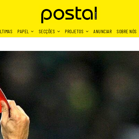
LTIMAS
PAPEL
SECÇÕES
PROJETOS
ANUNCIAR
SOBRE NÓS