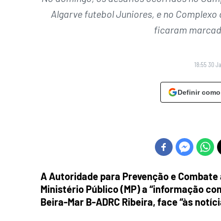
Algarve futebol Juniores, e no Complexo
ficaram marcado
18:55 30 J
Definir como
A Autoridade para Prevenção e Combate à
Ministério Público (MP) a “informação co
Beira-Mar B-ADRC Ribeira, face “às notíc