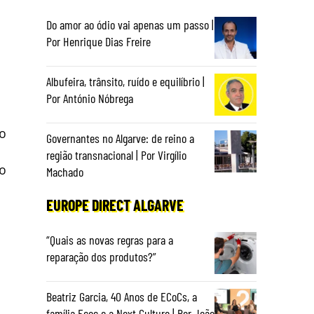
Do amor ao ódio vai apenas um passo |
Por Henrique Dias Freire
Albufeira, trânsito, ruído e equilíbrio |
Por António Nóbrega
ão
Governantes no Algarve: de reino a
região transnacional | Por Virgílio
no
Machado
EUROPE DIRECT ALGARVE
“Quais as novas regras para a
reparação dos produtos?”
Beatriz Garcia, 40 Anos de ECoCs, a
família Ecoc e a Next Culture | Por João