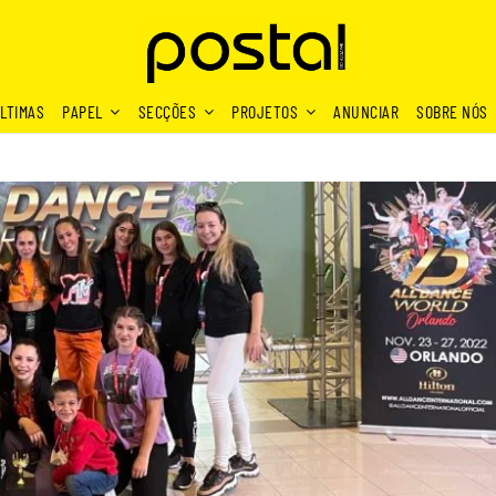
LTIMAS
PAPEL
SECÇÕES
PROJETOS
ANUNCIAR
SOBRE NÓS