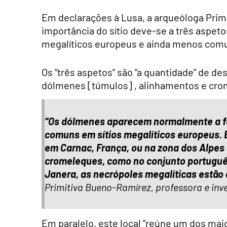
Em declarações à Lusa, a arqueóloga Prim
importância do sítio deve-se a três aspet
megalíticos europeus e ainda menos comun
Os “três aspetos” são “a quantidade” de de
dólmenes [túmulos] , alinhamentos e cro
“Os dólmenes aparecem normalmente a fo
comuns em sítios megalíticos europeus.
em Carnac, França, ou na zona dos Alpes 
cromeleques, como no conjunto portuguê
Janera, as necrópoles megalíticas estão
Primitiva Bueno-Ramírez, professora e inv
Em paralelo, este local “reúne um dos ma