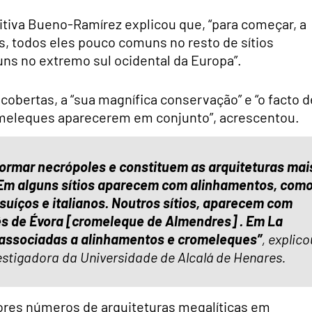
itiva Bueno-Ramírez explicou que, “para começar, a
os, todos eles pouco comuns no resto de sítios
s no extremo sul ocidental da Europa”.
scobertas, a “sua magnífica conservação” e “o facto d
meleques aparecerem em conjunto”, acrescentou.
rmar necrópoles e constituem as arquiteturas mai
 Em alguns sítios aparecem com alinhamentos, com
suíços e italianos. Noutros sítios, aparecem com
s de Évora [cromeleque de Almendres] . Em La
 associadas a alinhamentos e cromeleques”
, explico
estigadora da Universidade de Alcalá de Henares.
iores números de arquiteturas megalíticas em