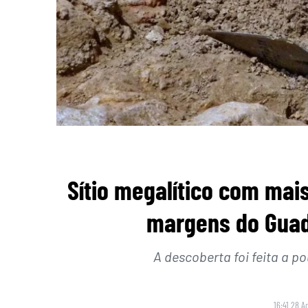
Sítio megalítico com mai
margens do Guad
A descoberta foi feita a p
16:41 28 A