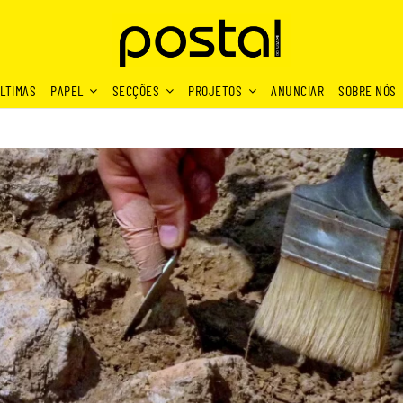
LTIMAS
PAPEL
SECÇÕES
PROJETOS
ANUNCIAR
SOBRE NÓS