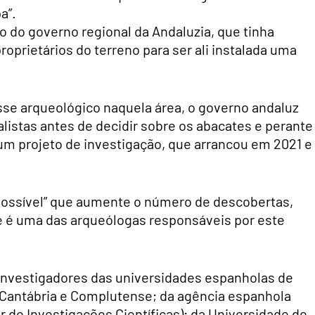
a”.
do do governo regional da Andaluzia, que tinha
prietários do terreno para ser ali instalada uma
esse arqueológico naquela área, o governo andaluz
listas antes de decidir sobre os abacates e perante
um projeto de investigação, que arrancou em 2021 e
o possível” que aumente o número de descobertas,
e é uma das arqueólogas responsáveis por este
 investigadores das universidades espanholas de
, Cantábria e Complutense; da agência espanhola
r de Investigações Científicas); da Universidade de