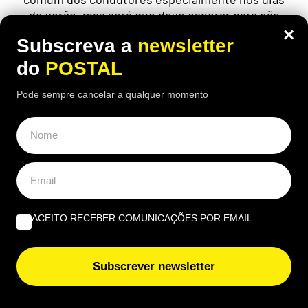
de verão, mas será que deve esperar para não
prejudicar o motor?
×
Subscreva a
newsletter
do
POSTAL
Pode sempre cancelar a qualquer momento
ÚLTIMAS NOTÍCIAS
PCP saúda trabalhadores que participaram em jornada
de luta no Algarve
Banco de Espanha faz aviso a quem paga com
contactless (sem PIN): nunca faça isto antes de
ACEITO RECEBER COMUNICAÇÕES POR EMAIL
confirmar o valor
Autoridades espanholas alertam para nova “invasão” de
Subscrever newsletter
migrantes ilegais em Ceuta já nesta data