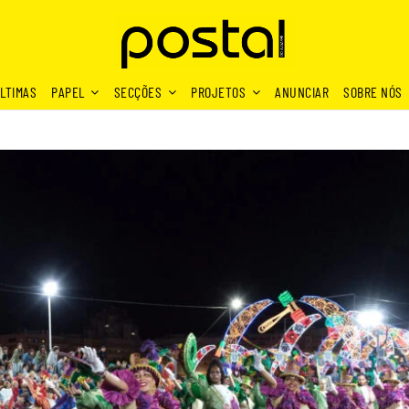
LTIMAS
PAPEL
SECÇÕES
PROJETOS
ANUNCIAR
SOBRE NÓS