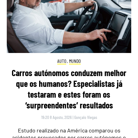
AUTO
,
MUNDO
Carros autónomos conduzem melhor
que os humanos? Especialistas já
testaram e estes foram os
‘surpreendentes’ resultados
19:20 8 Agosto, 2026
|
Gonçalo Viegas
Estudo realizado na América comparou os
acidentes provocados por carros autónomos e