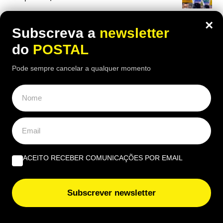
×
Subscreva a
newsletter
do
POSTAL
OPINIÃO
Pode sempre cancelar a qualquer momento
Profissional não profissionalizada – Uma reflexão de
agosto | Por Ana Alexandra Resende
Quando viver no Algarve se torna um luxo | Por João
Rúben Silva
ACEITO RECEBER COMUNICAÇÕES POR EMAIL
Um olho no burro, outro no cigano | Por José Figueiredo
Santos
Subscrever newsletter
EUROPE DIRECT ALGARVE