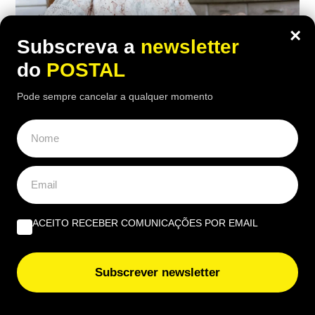
×
Subscreva a
newsletter
do
POSTAL
Pode sempre cancelar a qualquer momento
ECONOMIA
,
EUROPA
“Considero insuficiente”: reformada de
67 anos recebe 1.790€ mas considera a
pensão ‘injusta’
18:00 2 Agosto, 2026
|
Rubén Gonçalves
ACEITO RECEBER COMUNICAÇÕES POR EMAIL
Depois de 25 anos a trabalhar como auxiliar de
enfermagem, a reformada francesa recebe 1.790
Subscrever newsletter
euros brutos por mês, mas considera o valor
insuficiente