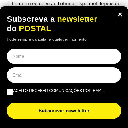
O homem recorreu ao tribunal espanhol depois de
ver o pedido recusado e acabou por conseguir
×
uma decisão favorável
Subscreva a
newsletter
do
POSTAL
Pode sempre cancelar a qualquer momento
ACEITO RECEBER COMUNICAÇÕES POR EMAIL
Subscrever newsletter
ECONOMIA
,
EUROPA