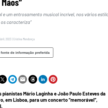
Mãos”
 e um entrosamento musical incrível, nos vários estil
 os caracteriza”
Abril, 2023
|
Cristina Mendonça
 fonte de informação preferida
s pianistas Mário Laginha e João Paulo Esteves da
ro, em Lisboa, para um concerto “memorável”,
l.