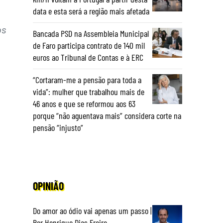
data e esta será a região mais afetada
os
Bancada PSD na Assembleia Municipal
de Faro participa contrato de 140 mil
euros ao Tribunal de Contas e à ERC
“Cortaram-me a pensão para toda a
vida”: mulher que trabalhou mais de
46 anos e que se reformou aos 63
porque “não aguentava mais” considera corte na
pensão “injusto”
OPINIÃO
Do amor ao ódio vai apenas um passo |
Por Henrique Dias Freire