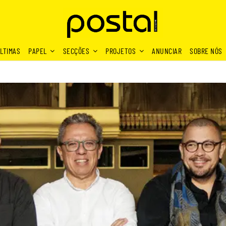
LTIMAS
PAPEL
SECÇÕES
PROJETOS
ANUNCIAR
SOBRE NÓS