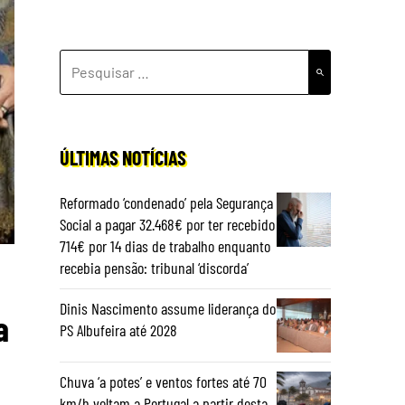
PESQUISAR
POR:
ÚLTIMAS NOTÍCIAS
Reformado ‘condenado’ pela Segurança
Social a pagar 32.468€ por ter recebido
714€ por 14 dias de trabalho enquanto
recebia pensão: tribunal ‘discorda’
Dinis Nascimento assume liderança do
a
PS Albufeira até 2028
Chuva ‘a potes’ e ventos fortes até 70
km/h voltam a Portugal a partir desta