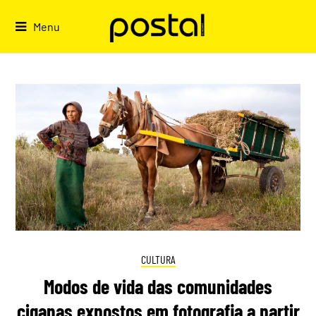
Skip
to
Menu
content
CULTURA
Modos de vida das comunidades
ciganas expostos em fotografia a partir