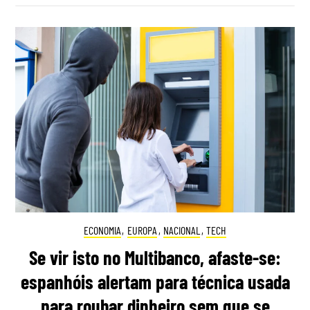
ECONOMIA
,
EUROPA
,
NACIONAL
,
TECH
Se vir isto no Multibanco, afaste-se:
espanhóis alertam para técnica usada
para roubar dinheiro sem que se