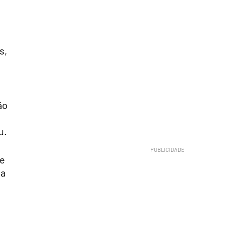
s,
ão
u.
te
da