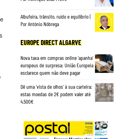
Albufeira, trânsito, ruído e equilíbrio |
te
Por António Nóbrega
s
EUROPE DIRECT ALGARVE
Nova taxa em compras online ‘apanha’
europeus de surpresa: União Europeia
esclarece quem não deve pagar
e
Dê uma ‘vista de olhos’ à sua carteira:
estas moedas de 2€ podem valer até
4.500€