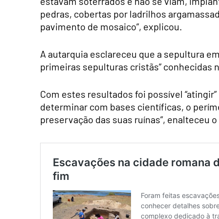
estavam soterrados e não se viam, impla
pedras, cobertas por ladrilhos argamassad
pavimento de mosaico”, explicou.
A autarquia esclareceu que a sepultura em
primeiras sepulturas cristãs” conhecidas n
Com estes resultados foi possível “atingir”
determinar com bases científicas, o perím
preservação das suas ruínas”, enalteceu o