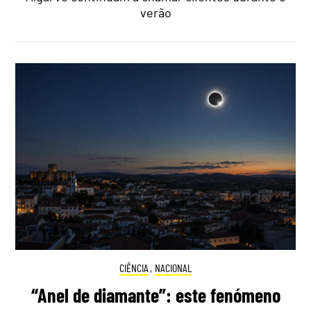
verão
CIÊNCIA
,
NACIONAL
“Anel de diamante”: este fenómeno