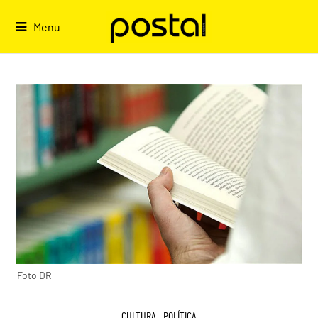
Skip
to
Menu
content
Foto DR
CULTURA
,
POLÍTICA