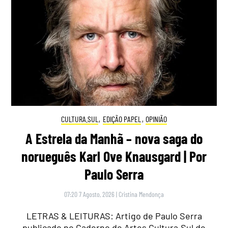
CULTURA.SUL
,
EDIÇÃO PAPEL
,
OPINIÃO
A Estrela da Manhã – nova saga do
norueguês Karl Ove Knausgard | Por
Paulo Serra
07:20 7 Agosto, 2026
|
Cristina Mendonça
LETRAS & LEITURAS: Artigo de Paulo Serra
publicado no Caderno de Artes Cultura.Sul de