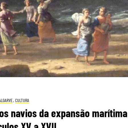
ALGARVE
,
CULTURA
nos navios da expansão marítima
ulos XV a XVII