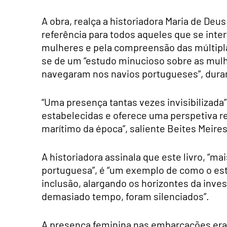
A obra, realça a historiadora Maria de Deu
referência para todos aqueles que se inter
mulheres e pela compreensão das múltiplas
se de um “estudo minucioso sobre as mul
navegaram nos navios portugueses”, duran
“Uma presença tantas vezes invisibilizada”,
estabelecidas e oferece uma perspetiva r
marítimo da época”, saliente Beites Meires
A historiadora assinala que este livro, “m
portuguesa”, é “um exemplo de como o est
inclusão, alargando os horizontes da inves
demasiado tempo, foram silenciados”.
A presença feminina nas embarcações era