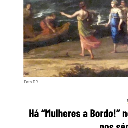
Foto DR
Há “Mulheres a Bordo!” 
nos séc