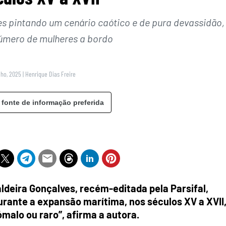
s pintando um cenário caótico e de pura devassidão,
úmero de mulheres a bordo
lho, 2025
|
Henrique Dias Freire
 fonte de informação preferida
aldeira Gonçalves, recém-editada pela Parsifal,
urante a expansão marítima, nos séculos XV a XVII
malo ou raro”, afirma a autora.