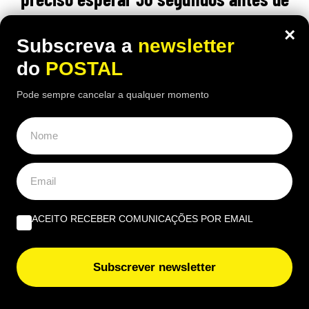
ligar o ar condicionado no carro para
×
Subscreva a
newsletter
proteger o motor?
do
POSTAL
14:40 4 Agosto, 2026
|
Gonçalo Viegas
Pode sempre cancelar a qualquer momento
Ligar o ar condicionado nos dias de calor é prática
comum dos condutores especialmente nos dias
de verão, mas será que deve esperar para não
prejudicar o motor?
ACEITO RECEBER COMUNICAÇÕES POR EMAIL
Subscrever newsletter