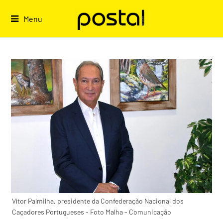
Skip
to
Menu
content
Vítor Palmilha, presidente da Confederação Nacional dos
Caçadores Portugueses - Foto Malha - Comunicação