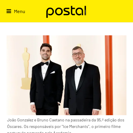
Skip
to
Menu
content
João Gonzalez e Bruno Caetano na passadeira da 95.ª edição dos
Óscares. Os responsáveis por "Ice Merchants", o primeiro filme
português nomeado pela Academia