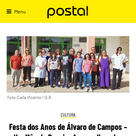
Skip
to
Menu
content
Foto Carla Vicente / D.R.
CULTURA
Festa dos Anos de Álvaro de Campos –