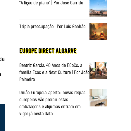
“A lição de piano” | Por José Garrido
Tripla preocupação | Por Luís Ganhão
s
EUROPE DIRECT ALGARVE
da
Beatriz Garcia, 40 Anos de ECoCs, a
família Ecoc e a Next Culture | Por João
a
Palmeiro
União Europeia ‘aperta’: novas regras
europeias vão proibir estas
embalagens e algumas entram em
vigor já nesta data