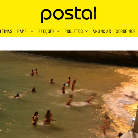
LTIMAS
PAPEL
SECÇÕES
PROJETOS
ANUNCIAR
SOBRE NÓS