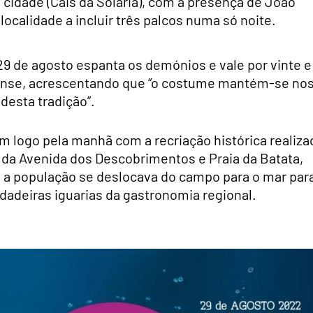
a cidade (Cais da Solaria), com a presença de João
localidade a incluir três palcos numa só noite.
e 29 de agosto espanta os demónios e vale por vinte e
igense, acrescentando que “o costume mantém-se no
desta tradição”.
am logo pela manhã com a recriação histórica realiza
 da Avenida dos Descobrimentos e Praia da Batata,
 a população se deslocava do campo para o mar par
dadeiras iguarias da gastronomia regional.