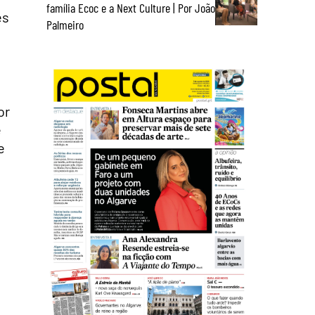
família Ecoc e a Next Culture | Por João
es
Palmeiro
or
e
e