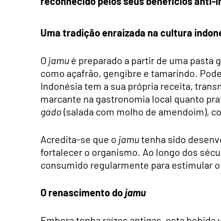
reconhecido pelos seus benefícios anti-i
Uma tradição enraizada na cultura indon
O
jamu
é preparado a partir de uma pasta 
como açafrão, gengibre e tamarindo. Pode 
Indonésia tem a sua própria receita, trans
marcante na gastronomia local quanto pr
gado
(salada com molho de amendoim), co
Acredita-se que o
jamu
tenha sido desenvo
fortalecer o organismo. Ao longo dos séc
consumido regularmente para estimular o 
O renascimento do
jamu
Embora tenha raízes antigas, esta bebida 