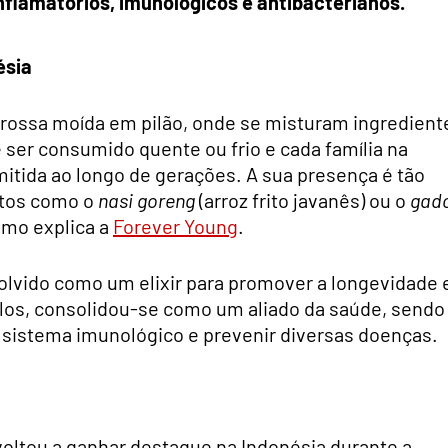
nflamatórios, imunológicos e antibacterianos.
ésia
grossa moída em pilão, onde se misturam ingredient
ser consumido quente ou frio e cada família na
mitida ao longo de gerações. A sua presença é tão
atos como o
nasi goreng
(arroz frito javanês) ou o
gad
mo explica a
Forever Young
.
lvido como um elixir para promover a longevidade 
ulos, consolidou-se como um aliado da saúde, sendo
sistema imunológico e prevenir diversas doenças.
voltou a ganhar destaque na Indonésia durante a