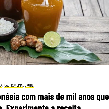
RA
,
GASTRONOMIA
,
SAÚDE
onésia com mais de mil anos que
e. Experimente a receita