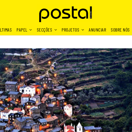
LTIMAS
PAPEL
SECÇÕES
PROJETOS
ANUNCIAR
SOBRE NÓS