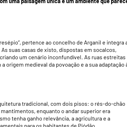
om uma paisagem única e um ambiente que parec
sépio”, pertence ao concelho de Arganil e integra 
. As suas casas de xisto, dispostas em socalcos,
criando um cenário inconfundível. As ruas estreitas
m a origem medieval da povoação e a sua adaptação 
itetura tradicional, com dois pisos: o rés-do-chão
e mantimentos, enquanto o andar superior era
smo tenha ganho relevância, a agricultura e a
damentais para os habitantes de Piódão.