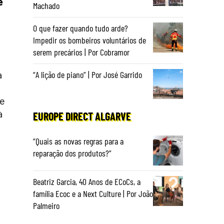
e
Machado
O que fazer quando tudo arde?
Impedir os bombeiros voluntários de
serem precários | Por Cobramor
a
“A lição de piano” | Por José Garrido
 e
à
EUROPE DIRECT ALGARVE
“Quais as novas regras para a
reparação dos produtos?”
Beatriz Garcia, 40 Anos de ECoCs, a
família Ecoc e a Next Culture | Por João
Palmeiro