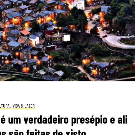
LTURA
,
VIDA & LAZER
é um verdadeiro presépio e ali
s são feitas de xisto