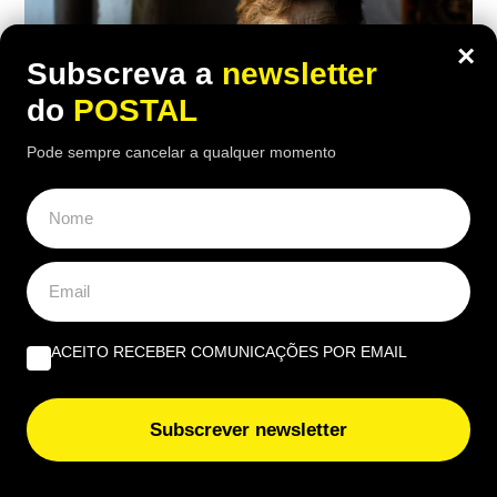
×
Subscreva a
newsletter
do
POSTAL
Pode sempre cancelar a qualquer momento
ECONOMIA
,
EUROPA
“No meu tempo ganhava 150€ mas
ACEITO RECEBER COMUNICAÇÕES POR EMAIL
vivia melhor”: reformada compara
antigo salário com pensão atual de
Subscrever newsletter
1.100€
16:10 5 Agosto, 2026
|
Luís Santos