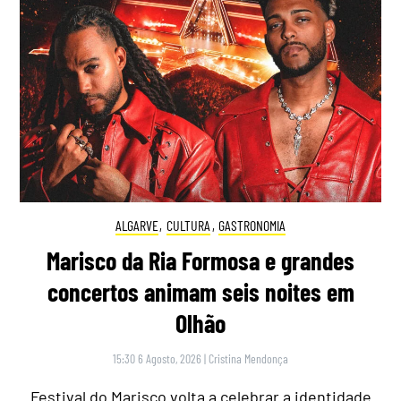
ALGARVE
,
CULTURA
,
GASTRONOMIA
Marisco da Ria Formosa e grandes
concertos animam seis noites em
Olhão
15:30 6 Agosto, 2026
|
Cristina Mendonça
Festival do Marisco volta a celebrar a identidade