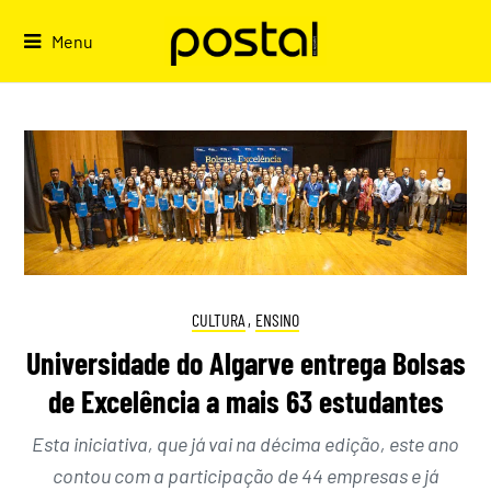
Skip
to
Menu
content
CULTURA
,
ENSINO
Universidade do Algarve entrega Bolsas
de Excelência a mais 63 estudantes
Esta iniciativa, que já vai na décima edição, este ano
contou com a participação de 44 empresas e já