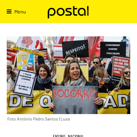
Skip
to
Menu
content
Foto António Pedro Santos | Lusa
ENSINO
,
NACIONAL