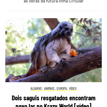
às obras da futura linha Circular
ALGARVE
,
ANIMAIS
,
EUROPA
,
VÍDEO
Dois saguis resgatados encontram
novo lar no Krazy World [vídeo]