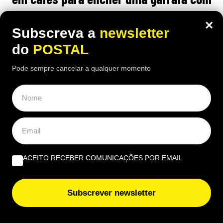
água da torneira e foge com a caixa das
×
gorjetas
Subscreva a
newsletter
do
POSTAL
08:50 10 Agosto, 2026
|
Miguel Frazão
Pode sempre cancelar a qualquer momento
Vários cafés terão sido alvo do mesmo método,
com uma mulher e um homem a usarem uma
garrafa de água como pretexto para furtar objetos
ÚLTIMAS NOTÍCIAS
ACEITO RECEBER COMUNICAÇÕES POR EMAIL
Pode levar multas superiores a 2.000 euros por fazer
churrascos em casa? Saiba quais as situações e como
Subscrever newsletter
evitar problemas
Ingleses são os que gastam mais dinheiro em Portugal