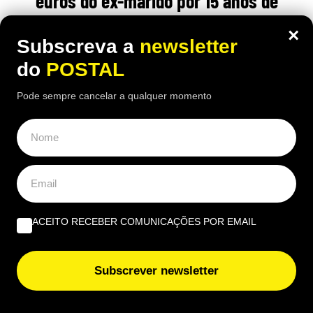
euros do ex-marido por 15 anos de
trabalho doméstico: tribunal teve
×
Subscreva a
newsletter
‘palavra final’
do
POSTAL
19:50 7 Agosto, 2026
|
Luís Santos
Pode sempre cancelar a qualquer momento
Após o divórcio, tribunal reconheceu o valor
económico de 15 anos de trabalho doméstico e
fixou uma compensação de 45 mil euros
ÚLTIMAS NOTÍCIAS
ACEITO RECEBER COMUNICAÇÕES POR EMAIL
Vem aí chuva e trovoada: mau tempo regressa e estas
serão as regiões mais afetadas
Subscrever newsletter
Se vir isto no Multibanco, afaste-se: espanhóis alertam