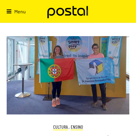
Skip
to
Menu
content
CULTURA
,
ENSINO