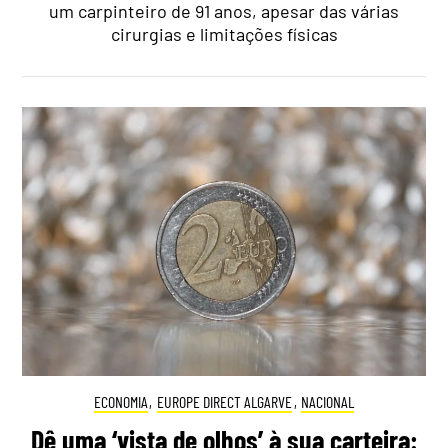
um carpinteiro de 91 anos, apesar das várias
cirurgias e limitações físicas
ECONOMIA
,
EUROPE DIRECT ALGARVE
,
NACIONAL
Dê uma ‘vista de olhos’ à sua carteira: