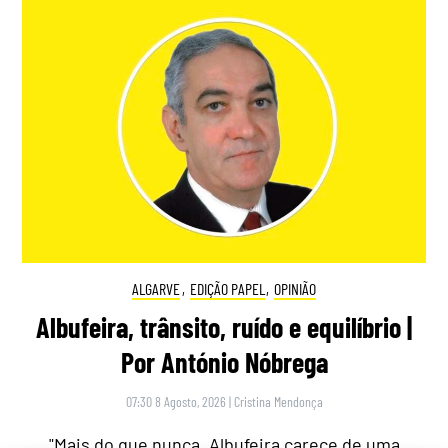
ALGARVE
,
EDIÇÃO PAPEL
,
OPINIÃO
Albufeira, trânsito, ruído e equilíbrio |
Por António Nóbrega
07:30 8 Agosto, 2026
|
Cristina Mendonça
"Mais do que nunca, Albufeira carece de uma