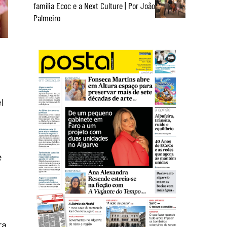
família Ecoc e a Next Culture | Por João
Palmeiro
l
e
ra