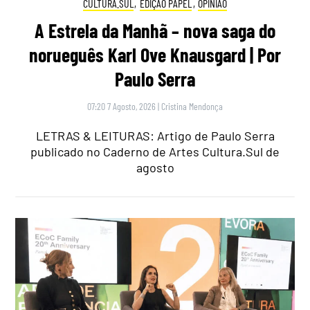
CULTURA.SUL
,
EDIÇÃO PAPEL
,
OPINIÃO
A Estrela da Manhã – nova saga do
norueguês Karl Ove Knausgard | Por
Paulo Serra
07:20 7 Agosto, 2026
|
Cristina Mendonça
LETRAS & LEITURAS: Artigo de Paulo Serra
publicado no Caderno de Artes Cultura.Sul de
agosto