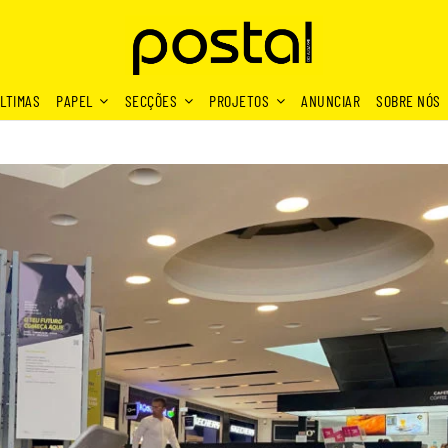
LTIMAS
PAPEL
SECÇÕES
PROJETOS
ANUNCIAR
SOBRE NÓS