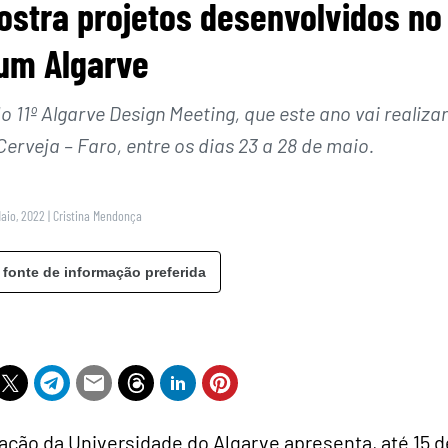
ostra projetos desenvolvidos no
um Algarve
11º Algarve Design Meeting, que este ano vai realizar
erveja – Faro, entre os dias 23 a 28 de maio.
Maio, 2022
|
Cristina Mendonça
 fonte de informação preferida
ção da Universidade do Algarve apresenta, até 15 d