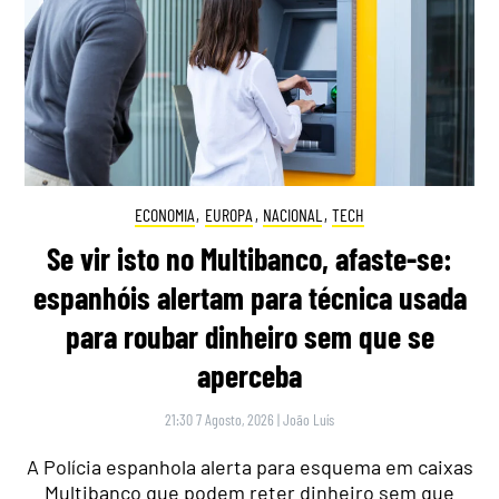
ECONOMIA
,
EUROPA
,
NACIONAL
,
TECH
Se vir isto no Multibanco, afaste-se:
espanhóis alertam para técnica usada
para roubar dinheiro sem que se
aperceba
21:30 7 Agosto, 2026
|
João Luís
A Polícia espanhola alerta para esquema em caixas
Multibanco que podem reter dinheiro sem que