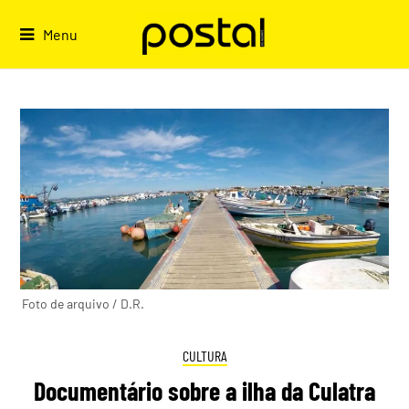
Skip
to
Menu
content
Foto de arquivo / D.R.
CULTURA
Documentário sobre a ilha da Culatra