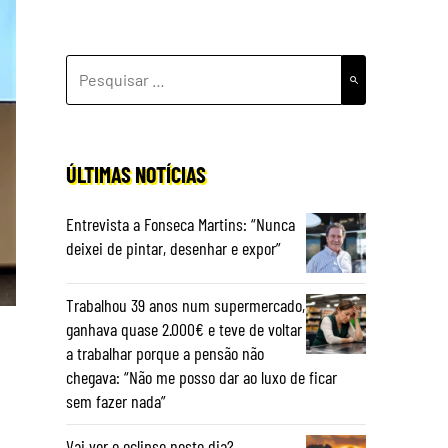
PESQUISAR
POR:
ÚLTIMAS NOTÍCIAS
Entrevista a Fonseca Martins: “Nunca
deixei de pintar, desenhar e expor”
Trabalhou 39 anos num supermercado,
ganhava quase 2.000€ e teve de voltar
a trabalhar porque a pensão não
chegava: “Não me posso dar ao luxo de ficar
sem fazer nada”
Vai ver o eclipse neste dia?