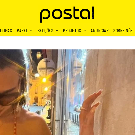
LTIMAS
PAPEL
SECÇÕES
PROJETOS
ANUNCIAR
SOBRE NÓS