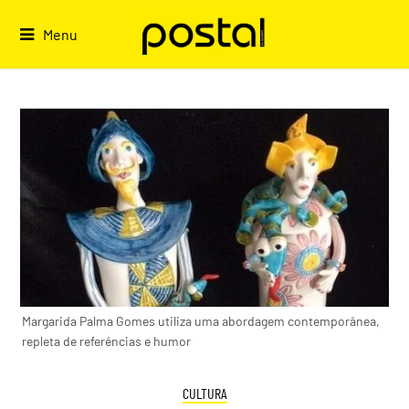
Skip
to
Menu
content
Margarida Palma Gomes utiliza uma abordagem contemporânea,
repleta de referências e humor
CULTURA