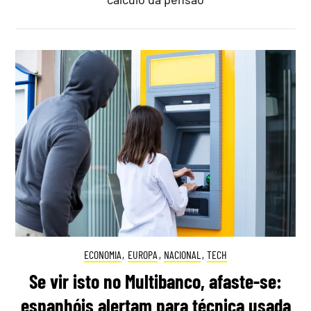
ECONOMIA
,
EUROPA
,
NACIONAL
,
TECH
Se vir isto no Multibanco, afaste-se:
espanhóis alertam para técnica usada