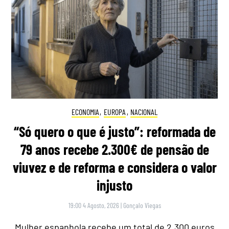
ECONOMIA
,
EUROPA
,
NACIONAL
“Só quero o que é justo”: reformada de
79 anos recebe 2.300€ de pensão de
viuvez e de reforma e considera o valor
injusto
19:00 4 Agosto, 2026
|
Gonçalo Viegas
Mulher espanhola recebe um total de 2.300 euros