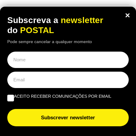
×
Subscreva a
newsletter
do
POSTAL
Pode sempre cancelar a qualquer momento
ACEITO RECEBER COMUNICAÇÕES POR EMAIL
ECONOMIA
,
EUROPA
Inquilino recusou pagar taxa do lixo
Subscrever newsletter
porque o contrato não indicava o valor: