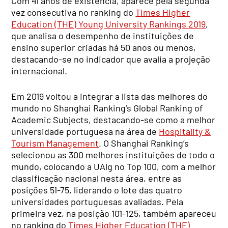
Com 41 anos de existência, aparece pela segunda
vez consecutiva no ranking do
Times Higher
Education (THE) Young University Rankings 2019
,
que analisa o desempenho de instituições de
ensino superior criadas há 50 anos ou menos,
destacando-se no indicador que avalia a projeção
internacional.
Em 2019 voltou a integrar a lista das melhores do
mundo no Shanghai Ranking’s Global Ranking of
Academic Subjects, destacando-se como a melhor
universidade portuguesa na área de
Hospitality &
Tourism Management
. O Shanghai Ranking’s
selecionou as 300 melhores instituições de todo o
mundo, colocando a UAlg no Top 100, com a melhor
classificação nacional nesta área, entre as
posições 51-75, liderando o lote das quatro
universidades portuguesas avaliadas. Pela
primeira vez, na posição 101-125, também apareceu
no ranking do
Times Higher Education (THE)