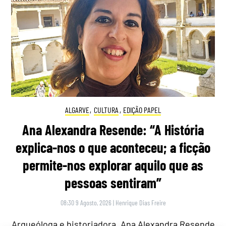
ALGARVE
,
CULTURA
,
EDIÇÃO PAPEL
Ana Alexandra Resende: “A História
explica-nos o que aconteceu; a ficção
permite-nos explorar aquilo que as
pessoas sentiram”
08:30 9 Agosto, 2026
|
Henrique Dias Freire
Arqueóloga e historiadora, Ana Alexandra Resende