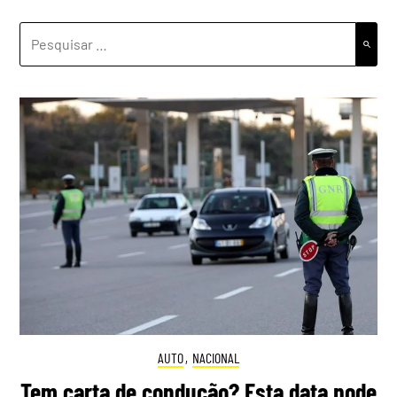
PESQUISAR
POR:
AUTO
,
NACIONAL
Tem carta de condução? Esta data pode