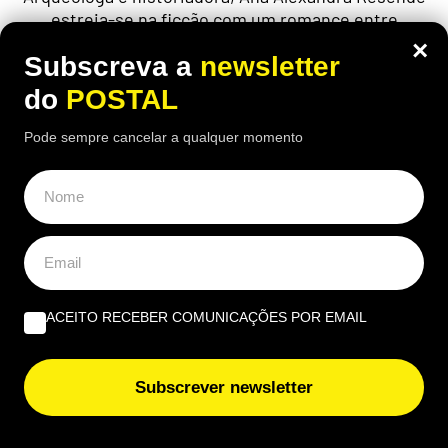
estreia-se na ficção com um romance entre
Escócia, Egito, Algarve, memória e mistério
×
Subscreva a
newsletter
do
POSTAL
Pode sempre cancelar a qualquer momento
ACEITO RECEBER COMUNICAÇÕES POR EMAIL
Subscrever newsletter
ECONOMIA
,
EUROPA
Homem de 49 anos consegue pensão