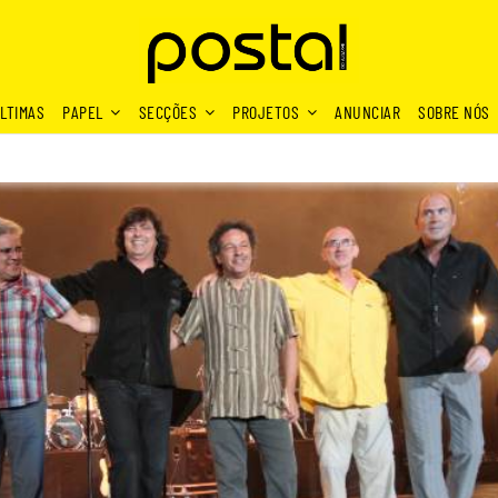
LTIMAS
PAPEL
SECÇÕES
PROJETOS
ANUNCIAR
SOBRE NÓS