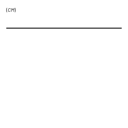
(
CM
)