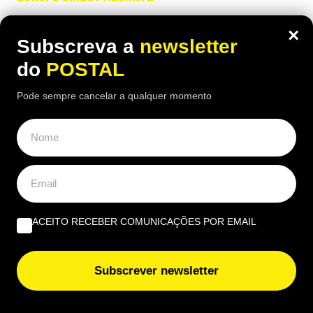
“Quais as novas regras para a reparação dos produtos?”
×
Subscreva a
newsletter
do
POSTAL
Beatriz Garcia, 40 Anos de ECoCs, a família Ecoc e a
Pode sempre cancelar a qualquer momento
Next Culture | Por João Palmeiro
ACEITO RECEBER COMUNICAÇÕES POR EMAIL
Subscrever newsletter