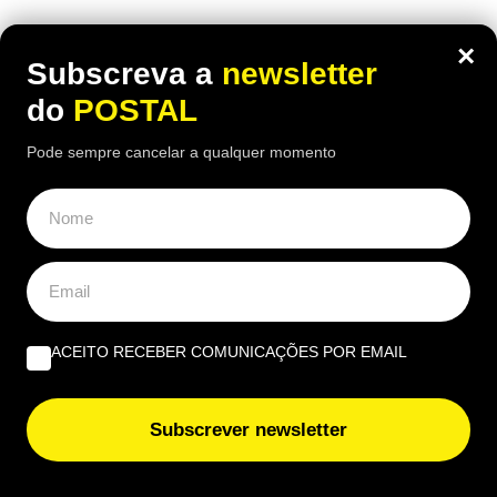
×
Subscreva a
newsletter
do
POSTAL
Pode sempre cancelar a qualquer momento
ACEITO RECEBER COMUNICAÇÕES POR EMAIL
ALGARVE
,
GASTRONOMIA
“O verdadeiro sabor da Guia”: nesta
Subscrever newsletter
churrasqueira algarvia da EN125 ainda