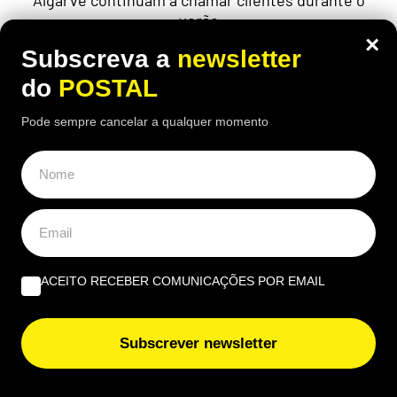
Algarve continuam a chamar clientes durante o
verão
×
Subscreva a
newsletter
do
POSTAL
ÚLTIMAS NOTÍCIAS
Pode sempre cancelar a qualquer momento
Tavira promove yoga, observação de estrelas e
acampamentos na Mata da Conceição
Inspeção automóvel mudou: milhares de carros podem
reprovar mesmo sem avarias visíveis
ACEITO RECEBER COMUNICAÇÕES POR EMAIL
Jovem de 20 anos fica em prisão preventiva por tráfico
de droga em Vila do Bispo
Subscrever newsletter
Lídia Jorge e Dino D’Santiago são embaixadores da
candidatura Loulé Capital da Cultura 2028