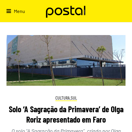
Skip
to
Menu
content
CULTURA.SUL
Solo ‘A Sagração da Primavera’ de Olga
Roriz apresentado em Faro
O solo “A Sagração da Primavera”, criado por Olga