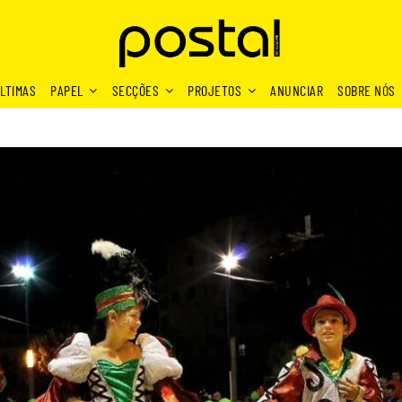
LTIMAS
PAPEL
SECÇÕES
PROJETOS
ANUNCIAR
SOBRE NÓS