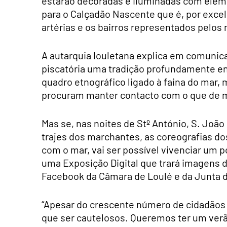
estarão decoradas e iluminadas com elem
para o Calçadão Nascente que é, por exce
artérias e os bairros representados pelos
A autarquia louletana explica em comunica
piscatória uma tradição profundamente 
quadro etnográfico ligado à faina do mar, 
procuram manter contacto com o que de ma
Mas se, nas noites de Stº António, S. João 
trajes dos marchantes, as coreografias do
com o mar, vai ser possível vivenciar um p
uma Exposição Digital que trará imagens de
Facebook da Câmara de Loulé e da Junta de 
“Apesar do crescente número de cidadãos 
que ser cautelosos. Queremos ter um verã