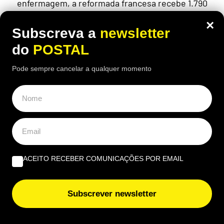
enfermagem, a reformada francesa recebe 1.790
euros brutos por mês, mas considera o valor
×
insuficiente
Subscreva a
newsletter
do
POSTAL
Pode sempre cancelar a qualquer momento
ACEITO RECEBER COMUNICAÇÕES POR EMAIL
Subscrever newsletter
ALGARVE
,
GASTRONOMIA