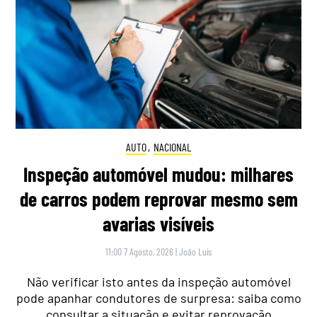
AUTO
,
NACIONAL
Inspeção automóvel mudou: milhares
de carros podem reprovar mesmo sem
avarias visíveis
11:00 7 Agosto, 2026
|
João Luís
Não verificar isto antes da inspeção automóvel
pode apanhar condutores de surpresa: saiba como
consultar a situação e evitar reprovação