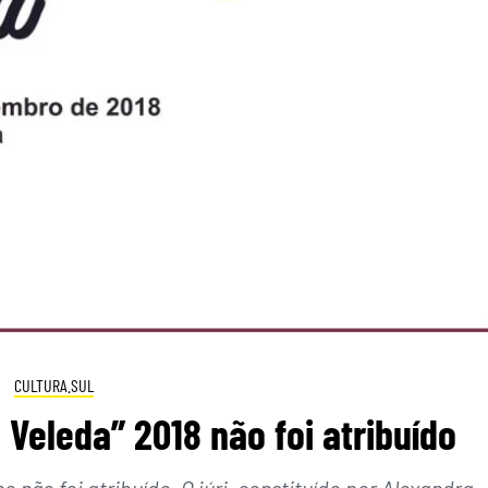
CULTURA.SUL
 Veleda” 2018 não foi atribuído
 não foi atribuído. O júri, constituído por Alexandra