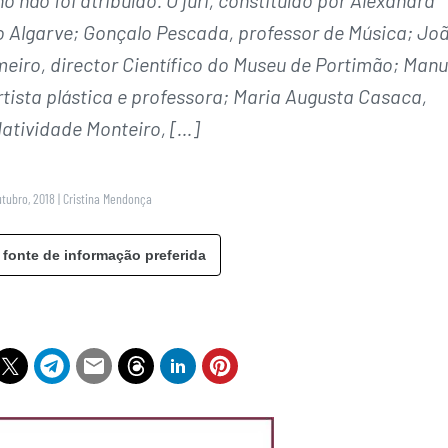
do Algarve; Gonçalo Pescada, professor de Música; Jo
meiro, director Científico do Museu de Portimão; Manu
rtista plástica e professora; Maria Augusta Casaca,
Natividade Monteiro, […]
utubro, 2018
|
Cristina Mendonça
 fonte de informação preferida